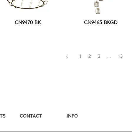
CN9470-BK
CN9465-BKGD
1
2
3
...
13
TS
CONTACT
INFO