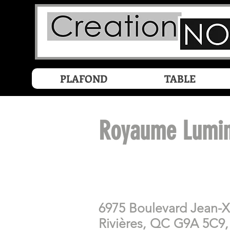
PLAFOND
TABLE
Royaume Lumina
6975 Boulevard Jean-XXI
Rivières, QC G9A 5C9