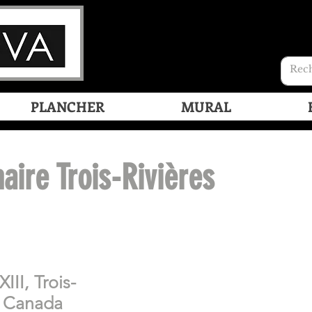
PLANCHER
MURAL
ire Trois-Rivières
II, Trois-
, Canada