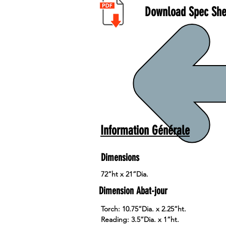
Download Spec She
Information Générale
Dimensions
72”ht x 21”Dia.
Dimension Abat-jour
Torch: 10.75”Dia. x 2.25”ht.
Reading: 3.5”Dia. x 1”ht.