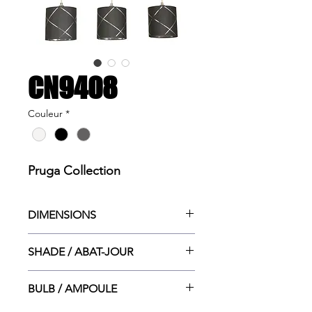
CN9408
Couleur
*
Pruga Collection
DIMENSIONS
33"w. x 7"dp. x 76"ht. MAX
SHADE / ABAT-JOUR
7"dia. x 7"dia. x 7"ht.
BULB / AMPOULE