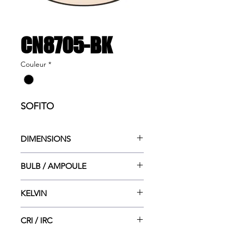
CN8705-BK
Couleur
*
SOFITO
DIMENSIONS
12"w x 12"dp x 3.25"ht
BULB / AMPOULE
LED INT. - 20W
KELVIN
3000
CRI / IRC