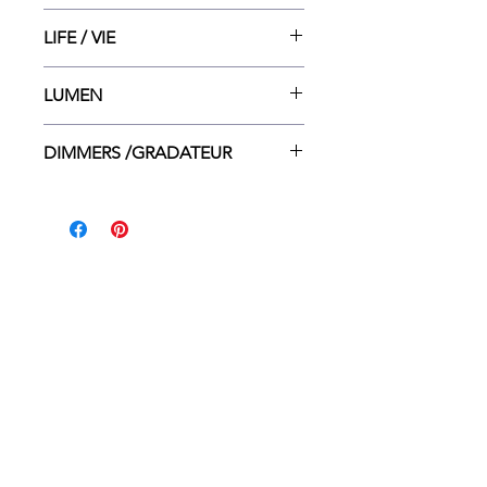
80
LIFE / VIE
15 000
LUMEN
1800
DIMMERS /GRADATEUR
LUTRON CT-600P/ LUTRON
CTCL-153P/ LEVITON 6615-P/
LEVITON 6633-P
ACCEUIL
DÉTAILLANTS
CONTACT