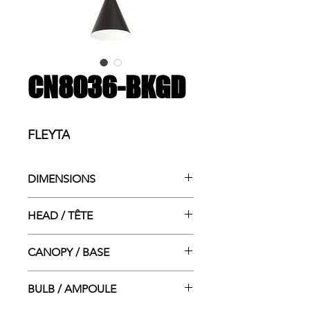
CN8036-BKGD
FLEYTA
DIMENSIONS
6.7"w x 6.7"dp x 138"ht MAX
HEAD / TÊTE
6.7"dia x 10.82"ht
CANOPY / BASE
4.75"dia x 1"ht
BULB / AMPOULE