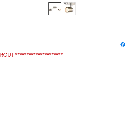
AROUT *********************