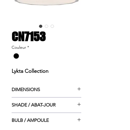
CN7153
Couleur
*
Lykta Collection
DIMENSIONS
16.5”dia. x Max 11.75”ht.
SHADE / ABAT-JOUR
16.5”dia. x 6”ht.
BULB / AMPOULE