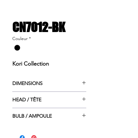
CN7012-BK
Couleur
*
Kori Collection
DIMENSIONS
11.5”lg. x 4.25”dp. x 5.75”ht.
HEAD / TÊTE
2.25”dia. x 3.25”lg.
BULB / AMPOULE
GU10 50W