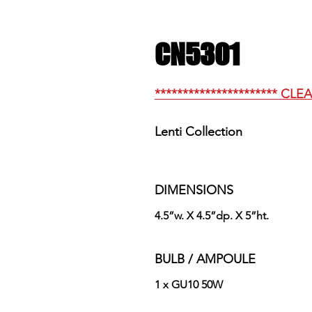
CN5301
********************** CLE
Lenti Collection
DIMENSIONS
4.5”w. X 4.5”dp. X 5”ht.
BULB / AMPOULE
1 x GU10 50W