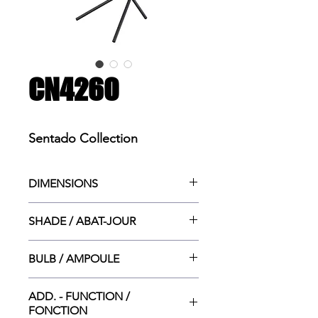
CN4260
Sentado Collection
DIMENSIONS
11”w. x15.5”dp. x24”ht.
SHADE / ABAT-JOUR
5.5”Dia. x 4.5”Dia. x 5”ht.
BULB / AMPOULE
1x CAND. (E12) 40W
ADD. - FUNCTION /
FONCTION