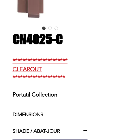
CN4025-C
**********************
CLEAROUT
*********************
Portatil Collection
DIMENSIONS
4.75”w x 7”ht x 19”dp
SHADE / ABAT-JOUR