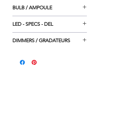
2”w x 0.25”ht x 17.5”lg
BULB / AMPOULE
LED INT. DEL - 6W
LED - SPECS - DEL
3000K - 480LM -20 000H - 80 CRI
DIMMERS / GRADATEURS
Lutron CTCL-153P
Leviton 6674-P
Legrand adorne
ACCEUIL
DÉTAILLANTS
CONTACT