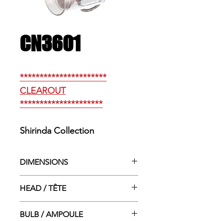
CN3601
**********************
CLEAROUT
*********************
Shirinda Collection
DIMENSIONS
5.5”w. X 5.5”dp. X 6.5”ht
HEAD / TÊTE
2.5”dia. X 4”ht.
BULB / AMPOULE