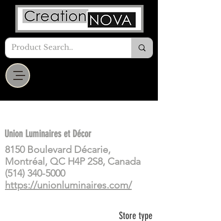
Union Luminaires et Décor
8150 Boulevard Décarie,
Montréal, QC H4P 2S8, Canada
(514) 340-5000
https://unionluminaires.com/
Store type